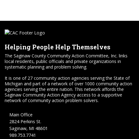
Helping People Help Themselves
The Saginaw County Community Action Committee, Inc. links
local residents, public officials and private organizations in
systematic planning and problem solving.
It is one of 27 community action agencies serving the State of
Michigan and part of a network of over 1000 community action
agencies serving the entire nation. This network affords the
Saginaw Community Action Agency access to a supportive
network of community action problem solvers.
Main Office
2824 Perkins St.
Saginaw, MI 48601
989.753.7741