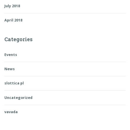
July 2018
April 2018
Categories
Events
News
slottica pl
Uncategorized
vavada