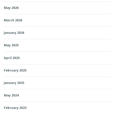
May 2026
March 2026
January 2026
May 2025
April 2025
February 2025
January 2025
May 2024
February 2023