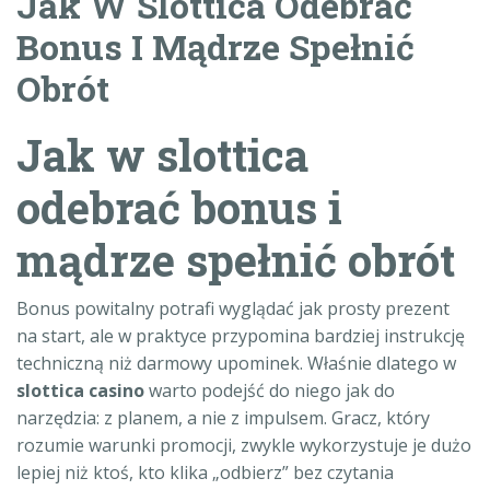
Jak W Slottica Odebrać
Bonus I Mądrze Spełnić
Obrót
Jak w slottica
odebrać bonus i
mądrze spełnić obrót
Bonus powitalny potrafi wyglądać jak prosty prezent
na start, ale w praktyce przypomina bardziej instrukcję
techniczną niż darmowy upominek. Właśnie dlatego w
slottica casino
warto podejść do niego jak do
narzędzia: z planem, a nie z impulsem. Gracz, który
rozumie warunki promocji, zwykle wykorzystuje je dużo
lepiej niż ktoś, kto klika „odbierz” bez czytania