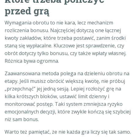
przed grą
Wymagania obrotu to nie kara, lecz mechanizm
rozliczenia bonusu. Najczęściej dotyczą one łącznej
kwoty zakładów, które trzeba postawić, zanim środki
staną się wypłacalne. Kluczowe jest sprawdzenie, czy
obrót dotyczy tylko bonusu, czy także wpłaty własnej.
Różnica bywa ogromna.
Zaawansowana metoda polega na dzieleniu obrotu na
etapy. Jeśli musisz obrócić większą kwotę, nie próbuj
„przepchnąć” jej jedną sesją. Lepiej rozłożyć grę na
kilka krótszych bloków, ustawić limit dzienny i
monitorować postęp. Taki system zmniejsza ryzyko
emocjonalnych decyzji, które zwykle kończą się szybciej
niż sam bonus.
Warto też pamiętać, że nie każda gra liczy się tak samo.