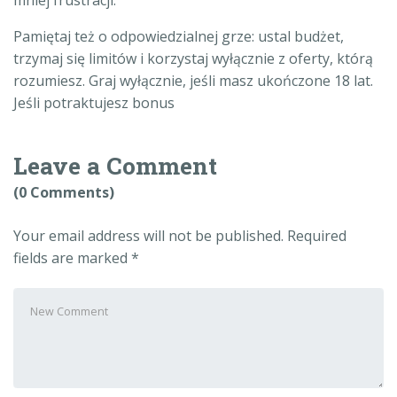
Pamiętaj też o odpowiedzialnej grze: ustal budżet,
trzymaj się limitów i korzystaj wyłącznie z oferty, którą
rozumiesz. Graj wyłącznie, jeśli masz ukończone 18 lat.
Jeśli potraktujesz bonus
Leave a Comment
(0 Comments)
Your email address will not be published.
Required
fields are marked
*